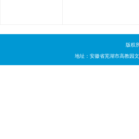
版权所有
地址：安徽省芜湖市高教园文昌西路2