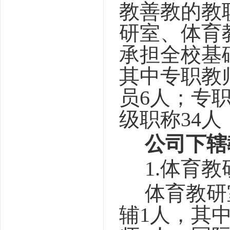
教善教的教
研室、体育
承担全校基
其中专职教师
员
6
人；专职
级职称34
人
公司下辖
1.体育教
体育教研
辅1人，其