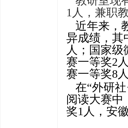
教研室现
1
人，兼职
近年来，
异成绩，其
人；国家级
赛一等奖
2
赛一等奖
8
在“外研
阅读大赛中
奖
1
人，安