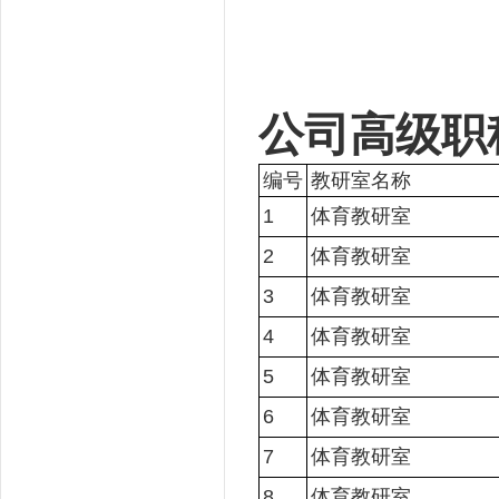
公司高级职
编号
教研室名称
1
体育教研室
2
体育教研室
3
体育教研室
4
体育教研室
5
体育教研室
6
体育教研室
7
体育教研室
8
体育教研室