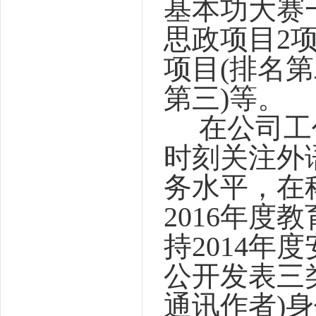
基本功大赛
思政项目2项
项目(排名第
第三)等。
在公司工作
时刻关注外
务水平，在
2016年度
持2014年
公开发表三
通讯作者)身