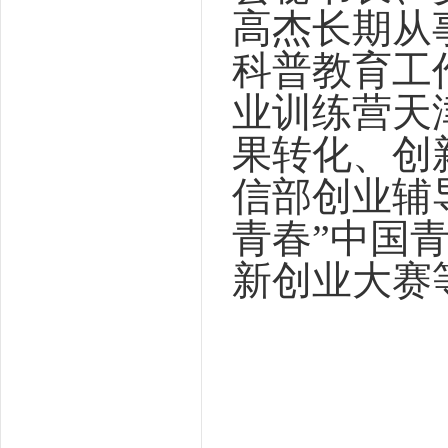
高杰长期从
科普教育工
业训练营天
果转化、创
信部创业辅
青春”中国
新创业大赛