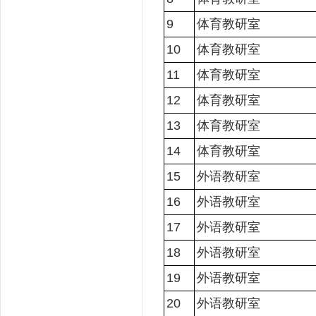
9
体育教研室
10
体育教研室
11
体育教研室
12
体育教研室
13
体育教研室
14
体育教研室
15
外语教研室
16
外语教研室
17
外语教研室
18
外语教研室
19
外语教研室
20
外语教研室