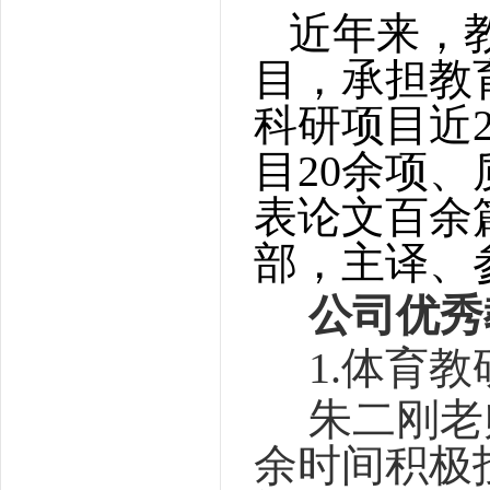
近年来，
目，承担教
科研项目近
目
20
余项、
表论文百余
部，主译、
公司优秀
1.体育
朱二刚老师
余时间积极