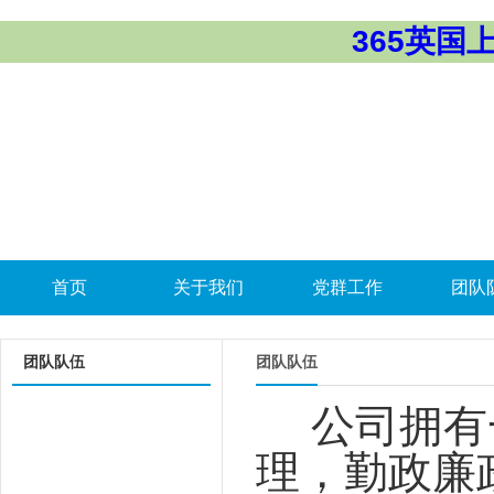
365英国上市
首页
关于我们
党群工作
团队
团队队伍
团队队伍
公司拥有
理，勤政廉