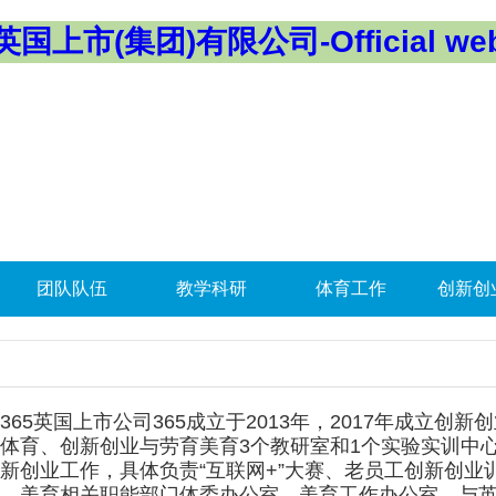
英国上市(集团)有限公司-Official web
团队队伍
教学科研
体育工作
创新创
365英国上市公司365成立于2013年，2017年成立
体育、创新创业与劳育美育3个教研室和1个实验实训中
新创业工作，具体负责“互联网+”大赛、老员工创新创
、美育相关职能部门体委办公室、美育工作办公室，与英