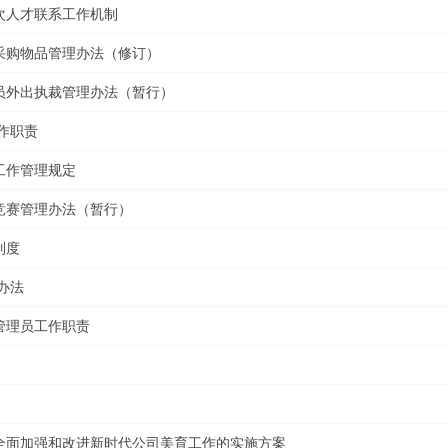
层次人才联系工作机制
行采购物品管理办法（修订）
判员外出执裁管理办法（暂行）
作职责
工作管理规定
育竞赛管理办法（暂行）
制度
办法
管理员工作职责
于全面加强和改进新时代公司美育工作的实施方案