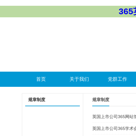
365
首页
关于我们
党群工作
规章制度
规章制度
英国上市公司365网站
英国上市公司365学