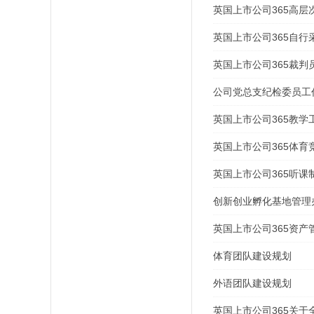
英国上市公司365高
英国上市公司365自
英国上市公司365裁
公司党总支纪检委员工
英国上市公司365教学
英国上市公司365体
英国上市公司365听课
创新创业孵化基地管理
英国上市公司365资产
体育团队建设规划
外语团队建设规划
英国上市公司365关