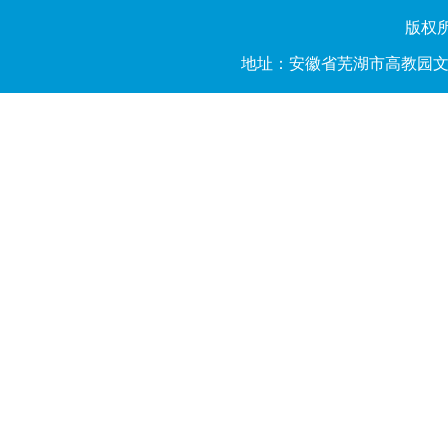
版权所有
地址：安徽省芜湖市高教园文昌西路2