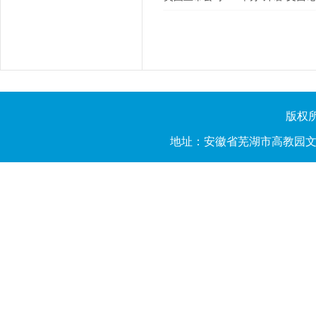
版权所有
地址：安徽省芜湖市高教园文昌西路2