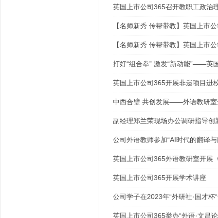
英国上市公司365召开教职工政治
【名师新秀 传帮带教】英国上市公
【名师新秀 传帮带教】英国上市公
打好“组合拳” 激发“新动能”——
英国上市公司365开展非遗项目进
中西合璧 共创发展——外语教研
副经理郑兰荣现场办公调研指导创
公司外语教师参加“AI时代的翻译与
英国上市公司365外语教研室开展
英国上市公司365开展学术讲座
公司学子在2023年“外研社·国才杯
英国上市公司365举办“外语·文昌