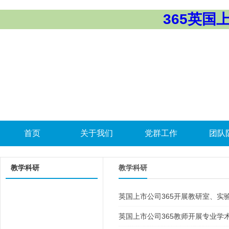
365英国上市
首页
关于我们
党群工作
团队
教学科研
教学科研
英国上市公司365开展教研室、实
英国上市公司365教师开展专业学