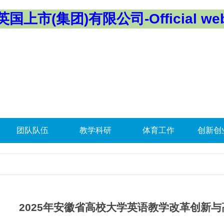
英国上市(集团)有限公司-Official web
团队队伍
教学科研
体育工作
创新创
2025年安徽省高校大学英语教学改革创新