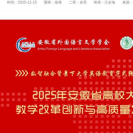
时间：2025-12-15
预审：徐维
二审：余亮
终审：汪全海
来源：