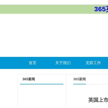
365
首页
关于我们
党群工作
365新闻
365新闻
英国上市