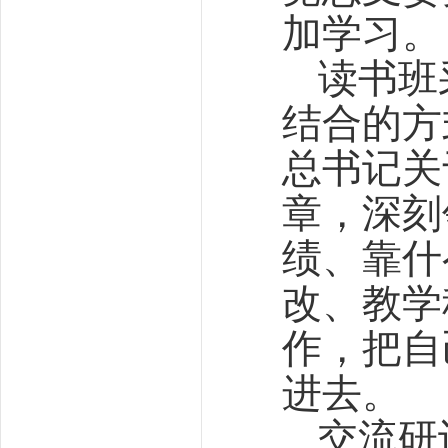
加学习。
读书班
结合的方
总书记关
章，深刻
绩、靠什
改、教学
作，把自
进去。
交流研