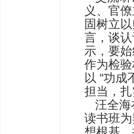
义、官僚
固树立以
言，谈认
示，要始
作为检验
以 “功成
担当，扎
汪全海
读书班为
想根基，