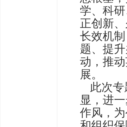
学、科研
正创新、
长效机制
题、提升
动，推动
展。
此次专
显，进一
作风，为
和组织保