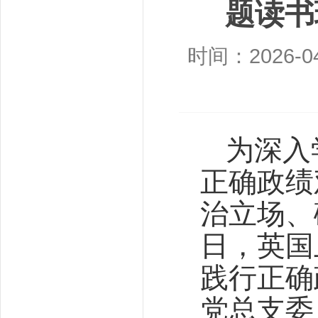
题读书
时间：2026-04
为深入
正确政绩
治立场、
日，英国
践行正确
党总支委