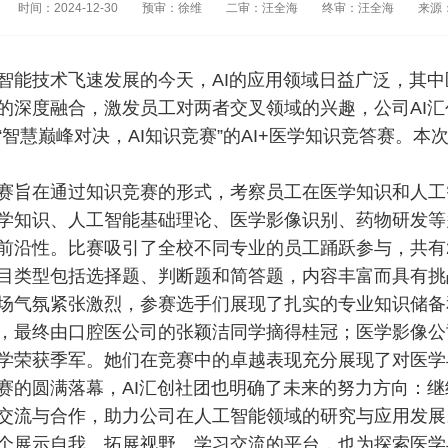
时间：2024-12-30
预审：徐维
二审：汪全海
终审：汪全海
来源
智能技术飞速发展的今天，AI的应用领域日益广泛，其
的深度融合，激发员工对两者交叉领域的兴趣，公司AI汇创社
“智慧巅峰对决，AI知识竞赛”的AI+医学知识竞答赛。
赛旨在通过知识竞赛的形式，考察员工在医学知识和人工
学知识、人工智能基础理论、医学影像识别、药物研发等
前沿性。比赛吸引了全校不同专业的员工踊跃参与，共有
目类型包括选择题、判断题和简答题，内容丰富而具有挑
场气氛紧张激烈，参赛选手们展现了扎实的专业知识储备
，最终由口腔医公司的张颖洁同学摘得桂冠；医学影像公
学荣获季军。她们在竞赛中的卓越表现充分展现了对医学
赛的圆满落幕，AI汇创社团也明确了未来的努力方向：
交流与合作，助力公司在人工智能领域的研究与应用发展。
个展示自我、拓展视野、学习交流的平台，也为探索医学