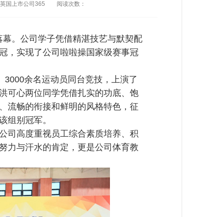
英国上市公司365
阅读次数：
满落幕。公司学子凭借精湛技艺与默契配
冠，实现了公司啦啦操国家级赛事冠
3000余名运动员同台竞技，上演了
洪可心两位同学凭借扎实的功底、饱
、流畅的衔接和鲜明的风格特色，征
该组别冠军。
公司高度重视员工综合素质培养、积
努力与汗水的肯定，更是公司体育教