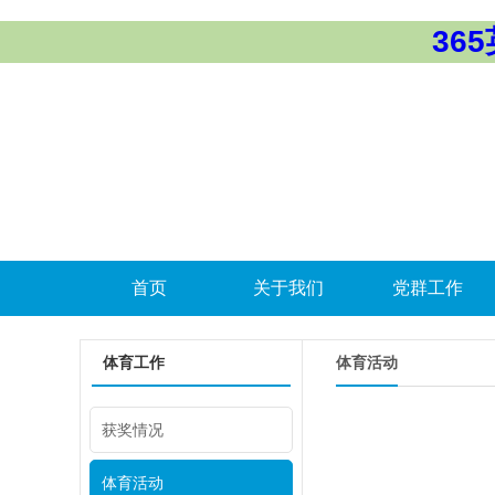
365
首页
关于我们
党群工作
体育工作
体育活动
获奖情况
体育活动