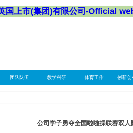
英国上市(集团)有限公司-Official web
团队队伍
教学科研
体育工作
创新创
公司学子勇夺全国啦啦操联赛双人