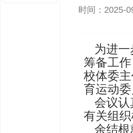
时间：2025-09
为进一
筹备工作
校体委主
育运动委
会议认
有关组织
余结根