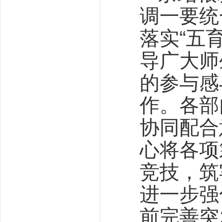
调一要统
落实“五
导广大师
的参与感
作。各部
协同配合
心将各项
竞技，筑
进一步强
前完善突