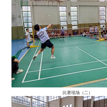
比赛现场（二）