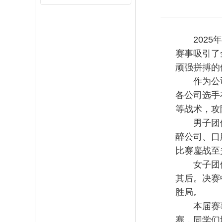
202
赛事吸引了
顽强拼搏的
作为公
各公司选手
等战术，攻
男子团
醉公司、口
比赛鏖战至
女子团
其后。决赛
胜局。
本届赛
赛，同学们