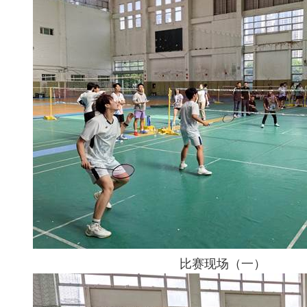
比赛现场（一）