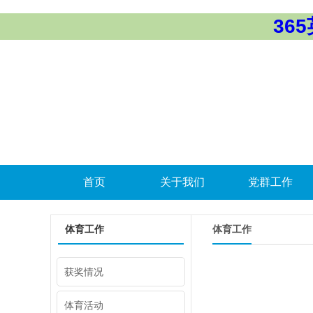
365
首页
关于我们
党群工作
体育工作
体育工作
获奖情况
体育活动