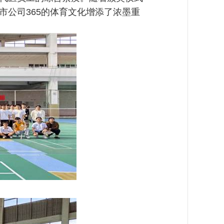
市公司365的体育文化增添了浓墨重