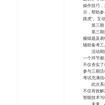
操作技巧，
示，帮助参
路虎”。互
第三期
第三期
频错题及易
辅助备考工
活动期
一个环节都
不仅夯实了
参与三期活
考试充满信
此次系
不仅有效解
智能技术与
未来，