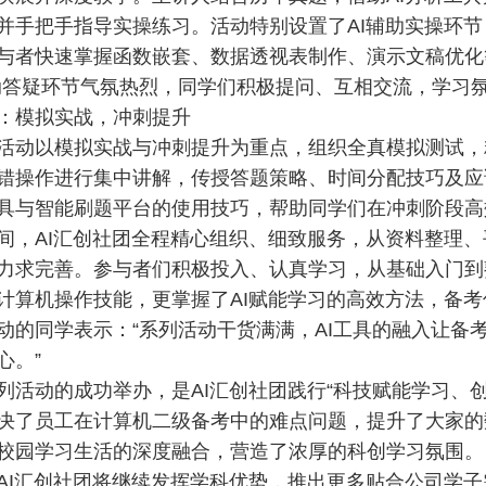
并手把手指导实操练习。活动特别设置了AI辅助实操环
与者快速掌握函数嵌套、数据透视表制作、演示文稿优化
动答疑环节气氛热烈，同学们积极提问、互相交流，学习
：模拟实战，冲刺提升
活动以模拟实战与冲刺提升为重点，组织全真模拟测试，
错操作进行集中讲解，传授答题策略、时间分配技巧及应
具与智能刷题平台的使用技巧，帮助同学们在冲刺阶段高
间，AI汇创社团全程精心组织、细致服务，从资料整理
力求完善。参与者们积极投入、认真学习，从基础入门到
计算机操作技能，更掌握了AI赋能学习的高效方法，备
动的同学表示：“系列活动干货满满，AI工具的融入让备
心。”
列活动的成功举办，是AI汇创社团践行“科技赋能学习、
决了员工在计算机二级备考中的难点问题，提升了大家的
校园学习生活的深度融合，营造了浓厚的科创学习氛围。
AI汇创社团将继续发挥学科优势，推出更多贴合公司学