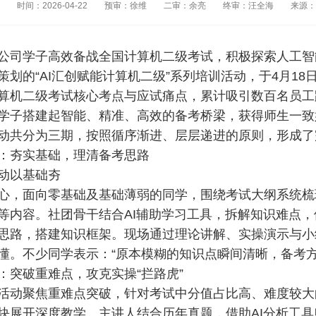
时间：2026-04-22
预审：徐维
二审：余亮
终审：汪全海
来源：
公司学子高效备战全国计算机二级考试，积极探索人工智
策划的“AI汇创赋能计算机二级”系列培训活动，于4月1
算机二级考试核心考点与应试痛点，累计吸引数百名员工
学子搭建起智能、精准、高效的备考桥梁，获得师生一致
动共分为三期，按照循序渐进、层层递进的原则，形成了
：夯实基础，理清备考思路
动以基础夯
心，面向零基础及基础薄弱的同学，围绕考试大纲系统梳理
等内容。社团骨干结合AI辅助学习工具，拆解知识难点
思路，搭建知识框架。现场通过理论讲解、实操演示与小
懂。不少同学表示：“原本模糊的知识点瞬间清晰，备考方
：突破重难点，攻克实操“拦路虎”
活动聚焦重难点突破，针对考试中分值占比高、难度较大的E
块展开深度教学。主讲人结合历年真题，借助AI分析工