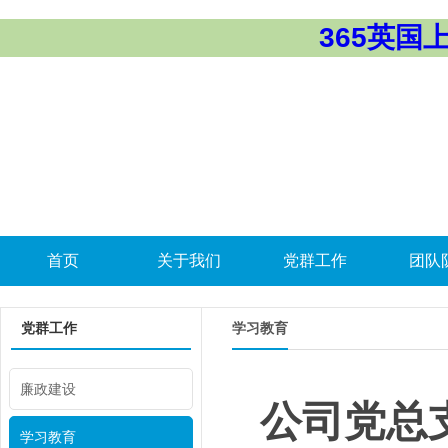
365英国上市
首页
关于我们
党群工作
团队
党群工作
学习教育
廉政建设
公司党总
学习教育