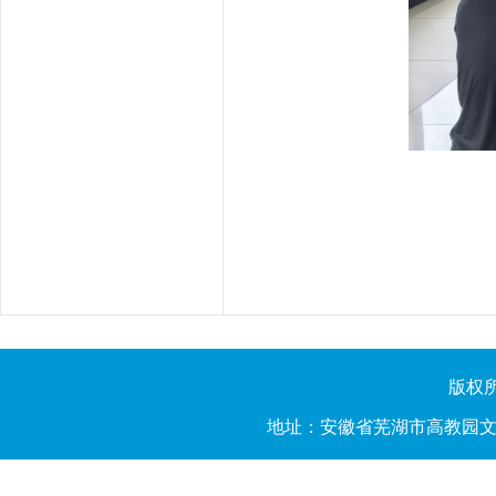
版权所有
地址：安徽省芜湖市高教园文昌西路2