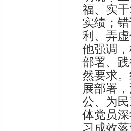
福、实干
实绩；错
利、弄虚
他强调，
部署、践
然要求。
展部署，
公、为民
体党员深
习成效落