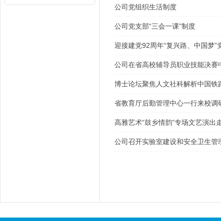
公司党组织生活制度
公司党支部“三会一课”制度
迎接建党92周年“复兴路、中国梦
公司在省高校辅导员职业技能决赛
博士论坛聚焦人文社科解析中国铁
省教育厅后勤管理中心一行来校调
高雅艺术“鼓乡情韵”专场文艺演出
公司召开实验室建设和安全卫生管