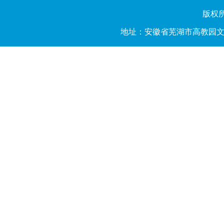
版权所有
地址：安徽省芜湖市高教园文昌西路2