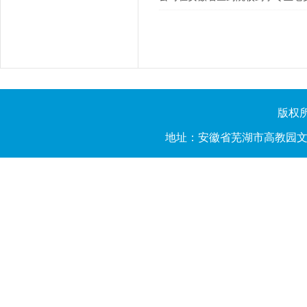
版权所有
地址：安徽省芜湖市高教园文昌西路2